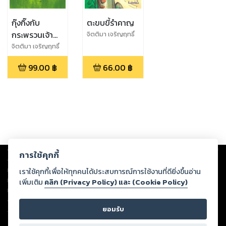
กุ๊งกิ๊งกับ
ตะขบขี้รำคาญ
กระพรวนเจ้า
จิตติมา เจริญฤทธิ์
ปัญหา
จิตติมา เจริญฤทธิ์
99.00
฿
66.00
฿
Copyright ©
2026
Storylog Co., Ltd. - สตอรี่ล็อกขอสงวนสิทธิ์ไม่รับผิดชอบ
การใช้คุกกี้
ต่อผลงานหรือเนื้อหาใดที่อัปโหลดผ่านเว็บไซต์และปรากฏว่าละเมิดสิทธิใน
ทรัพย์สินทางปัญญาของบุคคลอื่นหรือขัดต่อกฎหมายและศีลธรรม ดังนั้น ผู้อ่าน
เราใช้คุกกี้เพื่อให้ทุกคนได้ประสบการณ์การใช้งานที่ดียิ่งขึ้นอ่าน
ทุกท่านโปรดใช้วิจารณญาณในการกลั่นกรองด้วยตนเอง และหากท่านพบว่าส่วน
เพิ่มเติม
คลิก (Privacy Policy) และ (Cookie Policy)
หนึ่งส่วนใดขัดต่อกฎหมายและศีลธรรม กรุณาแจ้งมายังบริษัท เพื่อทีมงานจะได้
ดำเนินการในทันที ทั้งนี้ ทางสตอรี่ล็อกขอสงวนลิขสิทธิ์ตามพระราชบัญญัติ
ยอมรับ
ลิขสิทธิ์ พ.ศ. 2537 (ฉบับล่าสุด)