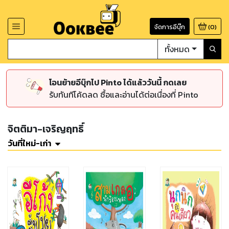
จัดการอีบุ๊ก
(
0
)
ทั้งหมด
โอนย้ายอีบุ๊กไป Pinto ได้แล้ววันนี้ กดเลย
รับทันทีโค้ดลด ซื้อและอ่านได้ต่อเนื่องที่ Pinto
จิตติมา-เจริญฤทธิ์
วันที่ใหม่-เก่า