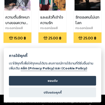
ความตื้นลึกหนา
และแล้วก็เข้าใจ
รักของฅนไม่เอา
บางของความ
ความรัก
โลก
รัก 4 (For อีหนู
กระรอกน้อยสี
กระรอกน้อยสี
กระรอกน้อยสี
น้ำตาลหม่น
น้ำตาลหม่น
น้ำตาลหม่น
(พี่รักหนูไหม?))
15.00
฿
25.00
฿
25.00
฿
การใช้คุกกี้
กำลังโหลด ...
เราใช้คุกกี้เพื่อให้ทุกคนได้ประสบการณ์การใช้งานที่ดียิ่งขึ้นอ่าน
เพิ่มเติม
คลิก (Privacy Policy) และ (Cookie Policy)
ยอมรับ
ปรับแต่งคุกกี้
Copyright ©
2026
Storylog Co., Ltd. - สตอรี่ล็อกขอสงวนสิทธิ์ไม่รับผิดชอบ
ต่อผลงานหรือเนื้อหาใดที่อัปโหลดผ่านเว็บไซต์และปรากฏว่าละเมิดสิทธิใน