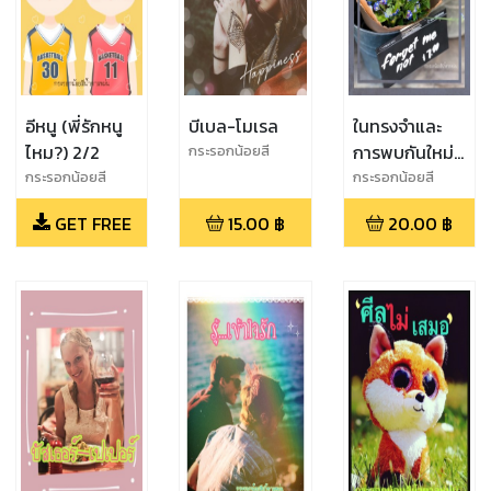
อีหนู (พี่รักหนู
บีเบล-โมเรล
ในทรงจำและ
ไหม?) 2/2
การพบกันใหม่ที่
กระรอกน้อยสี
น้ำตาลหม่น
ห่างเหิน
กระรอกน้อยสี
กระรอกน้อยสี
น้ำตาลหม่น
น้ำตาลหม่น
GET FREE
15.00
฿
20.00
฿