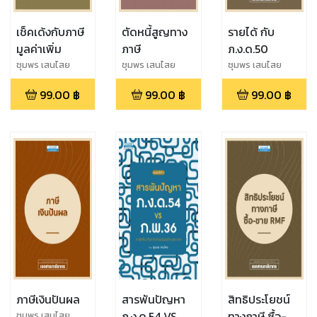
เช็คเด้งกับภาษี
ตัดหนี้สูญทาง
รายได้ กับ
มูลค่าเพิ่ม
ภาษี
ภ.ง.ด.50
ชุมพร เสนไสย
ชุมพร เสนไสย
ชุมพร เสนไสย
99.00
฿
99.00
฿
99.00
฿
ภาษีเงินปันผล
สารพันปัญหา
สิทธิประโยชน์
ภ.ง.ด.54 VS
ทางภาษี ซื้อ-
ชุมพร เสนไสย