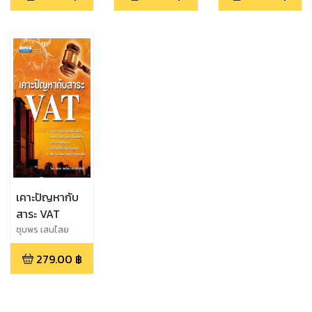
เคาะปัญหากับ
สาระ VAT
ชุมพร เสนไสย
279.00
฿