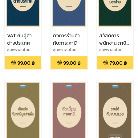
VAT กับคู่ค้า
กิจการร่วมค้า
สวัสดิการ
ต่างประเทศ
กับภาระภาษี
พนักงาน ภาษีที่
ไม่ควรมองข้าม
ชุมพร เสนไสย
ชุมพร เสนไสย
ชุมพร เสนไสย
99.00
฿
99.00
฿
79.00
฿