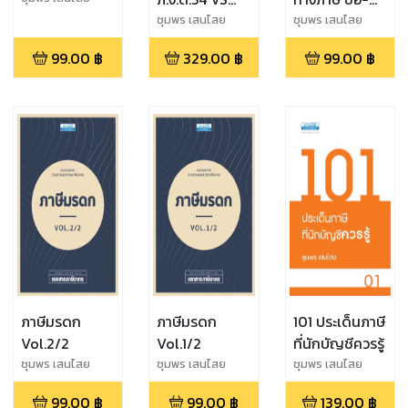
ภ.พ.36 ภาษี
ขาย RMF
ชุมพร เสนไสย
ชุมพร เสนไสย
เกี่ยวกับการ
99.00
฿
329.00
฿
99.00
฿
จ่ายเงินไปต่าง
ประเทศ (พิมพ์
ครั้งที่ 3)
ภาษีมรดก
ภาษีมรดก
101 ประเด็นภาษี
Vol.2/2
Vol.1/2
ที่นักบัญชีควรรู้
ชุมพร เสนไสย
ชุมพร เสนไสย
ชุมพร เสนไสย
99.00
฿
99.00
฿
139.00
฿