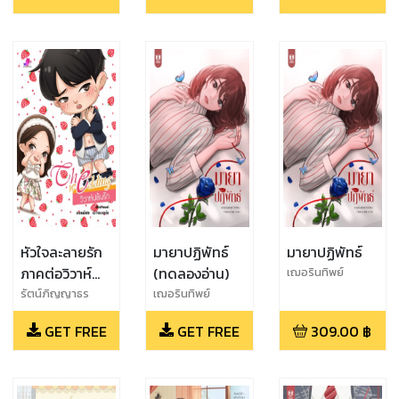
หัวใจละลายรัก
มายาปฏิพัทธ์
มายาปฏิพัทธ์
ภาคต่อวิวาห์
(ทดลองอ่าน)
เฌอรินทิพย์
ปล้นรัก
รัตน์ภิญญาธร
เฌอรินทิพย์
GET FREE
GET FREE
309.00
฿