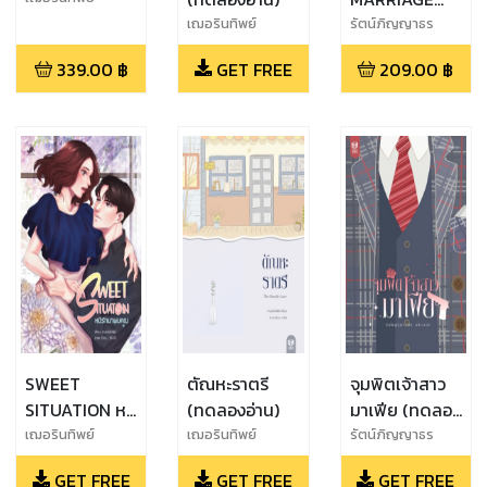
วิวาห์รักพิศวาส
เฌอรินทิพย์
รัตน์ภิญญาธร
339.00
฿
GET FREE
209.00
฿
SWEET
ตัณหะราตรี
จุมพิตเจ้าสาว
SITUATION หนี
(ทดลองอ่าน)
มาเฟีย (ทดลอง
รักมาพบคุณ
อ่าน)
เฌอรินทิพย์
เฌอรินทิพย์
รัตน์ภิญญาธร
(ทดลองอ่าน)
GET FREE
GET FREE
GET FREE