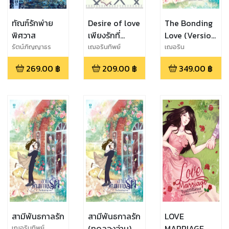
ทัณฑ์รักพ่าย
Desire of love
The Bonding
พิศวาส
เพียงรักที่
Love (Version
ปรารถนา
English)
รัตน์ภิญญาธร
เฌอรินทิพย์
เฌอริน
ทิพย์,Mamaya
269.00
฿
209.00
฿
349.00
฿
Writer
สามีพันธกาลรัก
สามีพันธกาลรัก
LOVE
(ทดลองอ่าน)
MARRIAGE
เฌอรินทิพย์