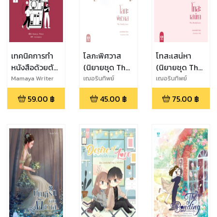
เทคนิคการทำ
โลภะพิศวาส
โทสะเสน่หา
หนังสือด้วยตัว
(นิยายชุด The
(นิยายชุด The
เอง ฉบับสาววัย
deadly love)
deadly love)
Mamaya Writer
เฌอรินทิพย์
เฌอรินทิพย์
ซน (Level 1)
59.00
฿
45.00
฿
75.00
฿