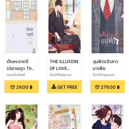
ตัณหะราตรี
THE ILLUSION
จุมพิตเจ้าสาว
(นิยายชุด The
OF LOVE
มาเฟีย
deadly love)
มารยายั่วรัก
เฌอรินทิพย์
รัตน์ภิญญาธร
รัตน์ภิญญาธร
(ทดลองอ่าน)
29.00
฿
GET FREE
279.00
฿