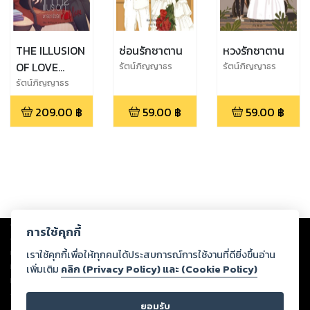
THE ILLUSION
ซ่อนรักซาตาน
หวงรักซาตาน
OF LOVE
รัตน์ภิญญาธร
รัตน์ภิญญาธร
มารยายั่วรัก
รัตน์ภิญญาธร
209.00
฿
59.00
฿
59.00
฿
Copyright ©
2026
Storylog Co., Ltd. - สตอรี่ล็อกขอสงวนสิทธิ์ไม่รับผิดชอบ
การใช้คุกกี้
ต่อผลงานหรือเนื้อหาใดที่อัปโหลดผ่านเว็บไซต์และปรากฏว่าละเมิดสิทธิใน
ทรัพย์สินทางปัญญาของบุคคลอื่นหรือขัดต่อกฎหมายและศีลธรรม ดังนั้น ผู้อ่าน
เราใช้คุกกี้เพื่อให้ทุกคนได้ประสบการณ์การใช้งานที่ดียิ่งขึ้นอ่าน
ทุกท่านโปรดใช้วิจารณญาณในการกลั่นกรองด้วยตนเอง และหากท่านพบว่าส่วน
เพิ่มเติม
คลิก (Privacy Policy) และ (Cookie Policy)
หนึ่งส่วนใดขัดต่อกฎหมายและศีลธรรม กรุณาแจ้งมายังบริษัท เพื่อทีมงานจะได้
ดำเนินการในทันที ทั้งนี้ ทางสตอรี่ล็อกขอสงวนลิขสิทธิ์ตามพระราชบัญญัติ
ยอมรับ
ลิขสิทธิ์ พ.ศ. 2537 (ฉบับล่าสุด)