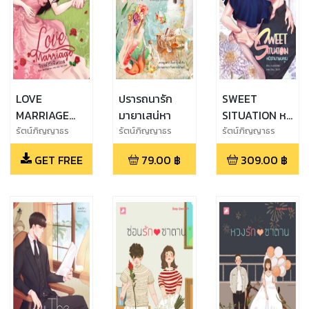
LOVE
ปรารถนารัก
SWEET
MARRIAGE
มายาเสน่หา
SITUATION หนี
วิวาห์รักพิศวาส
รักมาพบคุณ
รัตน์ภิญญาธร
รัตน์ภิญญาธร
รัตน์ภิญญาธร
(ทดลองอ่าน)
GET FREE
79.00
฿
309.00
฿