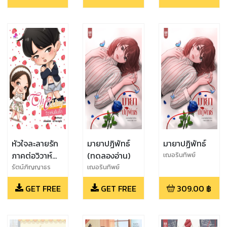
หัวใจละลายรัก
มายาปฏิพัทธ์
มายาปฏิพัทธ์
ภาคต่อวิวาห์
(ทดลองอ่าน)
เฌอรินทิพย์
ปล้นรัก
รัตน์ภิญญาธร
เฌอรินทิพย์
GET FREE
GET FREE
309.00
฿