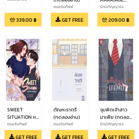
วิวาห์รักพิศวาส
เฌอรินทิพย์
รัตน์ภิญญาธร
339.00
฿
GET FREE
209.00
฿
SWEET
ตัณหะราตรี
จุมพิตเจ้าสาว
SITUATION หนี
(ทดลองอ่าน)
มาเฟีย (ทดลอง
รักมาพบคุณ
อ่าน)
เฌอรินทิพย์
เฌอรินทิพย์
รัตน์ภิญญาธร
(ทดลองอ่าน)
GET FREE
GET FREE
GET FREE