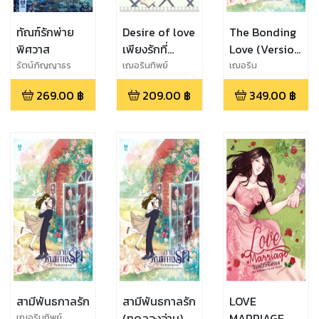
ทัณฑ์รักพ่าย
Desire of love
The Bonding
พิศวาส
เพียงรักที่
Love (Version
ปรารถนา
English)
รัตน์ภิญญาธร
เฌอรินทิพย์
เฌอริน
ทิพย์,Mamaya
269.00
฿
209.00
฿
349.00
฿
Writer
สามีพันธกาลรัก
สามีพันธกาลรัก
LOVE
(ทดลองอ่าน)
MARRIAGE
เฌอรินทิพย์