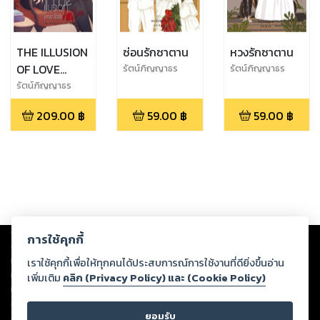
THE ILLUSION
ซ่อนรักซาตาน
หวงรักซาตาน
OF LOVE
รัตน์ภิญญาธร
รัตน์ภิญญาธร
มารยายั่วรัก
รัตน์ภิญญาธร
209.00
฿
59.00
฿
59.00
฿
Copyright ©
2026
Storylog Co., Ltd. - สตอรี่ล็อกขอสงวนสิทธิ์ไม่รับผิดชอบ
การใช้คุกกี้
ต่อผลงานหรือเนื้อหาใดที่อัปโหลดผ่านเว็บไซต์และปรากฏว่าละเมิดสิทธิใน
ทรัพย์สินทางปัญญาของบุคคลอื่นหรือขัดต่อกฎหมายและศีลธรรม ดังนั้น ผู้อ่าน
เราใช้คุกกี้เพื่อให้ทุกคนได้ประสบการณ์การใช้งานที่ดียิ่งขึ้นอ่าน
ทุกท่านโปรดใช้วิจารณญาณในการกลั่นกรองด้วยตนเอง และหากท่านพบว่าส่วน
เพิ่มเติม
คลิก (Privacy Policy) และ (Cookie Policy)
หนึ่งส่วนใดขัดต่อกฎหมายและศีลธรรม กรุณาแจ้งมายังบริษัท เพื่อทีมงานจะได้
ดำเนินการในทันที ทั้งนี้ ทางสตอรี่ล็อกขอสงวนลิขสิทธิ์ตามพระราชบัญญัติ
ยอมรับ
ลิขสิทธิ์ พ.ศ. 2537 (ฉบับล่าสุด)