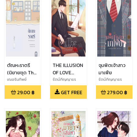
ตัณหะราตรี
THE ILLUSION
จุมพิตเจ้าสาว
(นิยายชุด The
OF LOVE
มาเฟีย
deadly love)
มารยายั่วรัก
เฌอรินทิพย์
รัตน์ภิญญาธร
รัตน์ภิญญาธร
(ทดลองอ่าน)
29.00
฿
GET FREE
279.00
฿