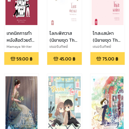
เทคนิคการทำ
โลภะพิศวาส
โทสะเสน่หา
หนังสือด้วยตัว
(นิยายชุด The
(นิยายชุด The
เอง ฉบับสาววัย
deadly love)
deadly love)
Mamaya Writer
เฌอรินทิพย์
เฌอรินทิพย์
ซน (Level 1)
59.00
฿
45.00
฿
75.00
฿