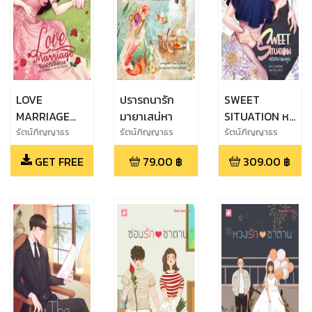
LOVE
ปรารถนารัก
SWEET
MARRIAGE
มายาเสน่หา
SITUATION หนี
วิวาห์รักพิศวาส
รักมาพบคุณ
รัตน์ภิญญาธร
รัตน์ภิญญาธร
รัตน์ภิญญาธร
(ทดลองอ่าน)
GET FREE
79.00
฿
309.00
฿