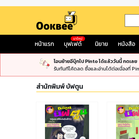
มาใหม่
หน้าแรก
บุฟเฟต์
นิยาย
หนังสือ
โอนย้ายอีบุ๊กไป Pinto ได้แล้ววันนี้ กดเลย
รับทันทีโค้ดลด ซื้อและอ่านได้ต่อเนื่องที่ Pi
สำนักพิมพ์ บัฟตูน