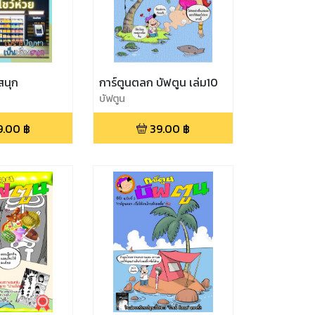
สนุก
การ์ตูนตลก บัฟตูน เล่ม10
บัฟตูน
9.00
฿
39.00
฿