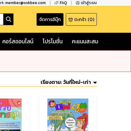
ort: member@ookbee.com
FAQ
เข้าสู่ระบบ
จัดการอีบุ๊ก
ตะกร้า
(
0
)
คอร์สออนไลน์
โปรโมชั่น
คะแนนสะสม
เรียงตาม:
วันที่ใหม่-เก่า