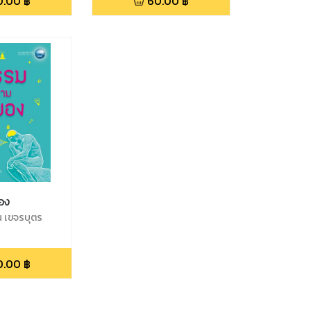
0.00
฿
60.00
฿
อง
น เขจรบุตร
0.00
฿