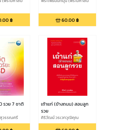
นี (พระมหาสม
พระโพธินันทมุนี (พระมหาสม
ศักดิ์ ปณฺฑิโต)
0.00
฿
60.00
฿
3D รวย 7 ชาติ
เถ้าแก่ (ข้างถนน) สอนลูก
รวย
สุวรรณศรี
ศิริวัฒน์ วรเวทวุฒิคุณ