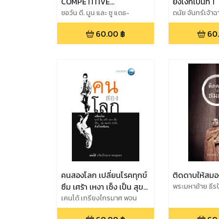
COMPETITIVE
ยังไงก็เป็นที่ 1
ADVANTAGE คิดจะชนะ
ชอว์น ดี. มูน และ ซู แดธ-
ดนัย จันทร์เจ้าฉ
ดักลาส
ต้องกล้าเบียดแซง กระแทก
60.00
฿
60
ให้แรง ทิ้งคู่แข่งไม่เห็นฝุ่น
คนสองโลก เปลี่ยนโรคทุกข์
ติดดาบให้สมอ
ซึม เศร้า เหงา เซ็ง เป็น สุข
พระมหาอ้าย ธี
สมหวัง สำเร็จ ด้วยใจเหนือ
เคนโด้ เกรียงไกรมาศ พจน
สุนทร
คน