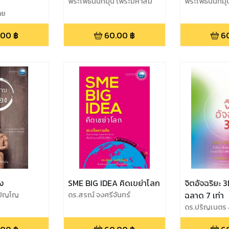
พระโพธินันทมุนี (พระมหาสม
พระโพธินันทมุ
ศักดิ์ ปณฺฑิโต)
ศักดิ์ ปณฺฑิโต)
าย
.00
฿
60.00
฿
6
ง
SME BIG IDEA คิดเขย่าโลก
จิตอัจฉริยะ 
รปัญโญ
ดร.สรณ์ จงศรีจันทร์
ฉลาด 7 เท่า
ดร.ปริญเนตร 