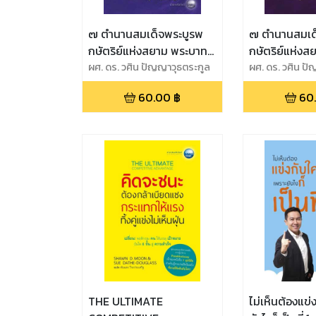
๗ ตำนานสมเด็จพระบูรพ
๗ ตำนานสมเด
กษัตริย์แห่งสยาม พระบาท
กษัตริย์แห่ง
สมเด็จพระจอมเกล้าเจ้าอยู่
ผศ. ดร. วศิน ปัญญาวุธตระกูล
สมเด็จพระจุลจ
ผศ. ดร. วศิน ป
หัว
อยู่หัวมหาราช
60.00
฿
60
THE ULTIMATE
ไม่เห็นต้องแข่