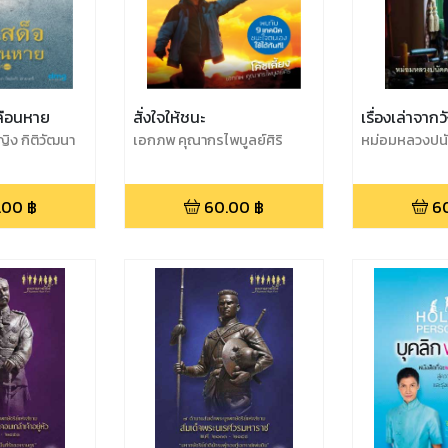
ลือนหาย
สั่งใจให้ชนะ
เรื่องเล่าจาก
ิง กิติวัฒนา
เอกภพ คุณากรไพบูลย์ศิริ
หม่อมหลวงปนั
รี
.00
฿
60.00
฿
6