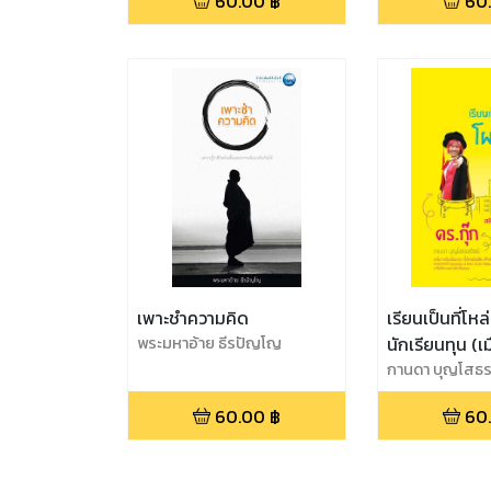
60.00
฿
60
เพาะชำความคิด
เรียนเป็นที่โหล
พระมหาอ้าย ธีรปัญโญ
นักเรียนทุน (เ
กานดา บุญโสธร
(ดร.กุ๊ก)
60.00
฿
60