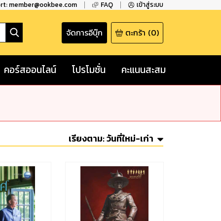
ort: member@ookbee.com
FAQ
เข้าสู่ระบบ
จัดการอีบุ๊ก
ตะกร้า
(
0
)
คอร์สออนไลน์
โปรโมชั่น
คะแนนสะสม
เรียงตาม:
วันที่ใหม่-เก่า