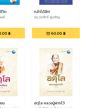
ชีวิต
กล้าได้อีก!
ิงค์
ดร.วรภัทร์ ภู่เจริญ
0.00
฿
60.00
฿
ียม
อตุโล หลวงปู่ฝากไว้