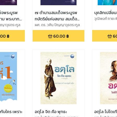
็จพระบูรพ
๗ ตำนานสมเด็จพระบูรพ
บุคลิกเปลี่ยน
สยาม พระบาท
กษัตริย์แห่งสยาม สมเด็จ
วุฒิพงศ์ ถายะพ
อมเกล้าเจ้า
ัญญาวุธตระกูล
พระนเรศวรมหาราช
ผศ. ดร. วศิน ปัญญาวุธตระกูล
.00
฿
60.00
฿
6
งกับใคร เพราะ
อตุโล จิต คือ พุทธะ
อตุโล ไม่ใดเท