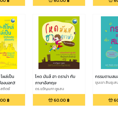
.00
฿
60.00
฿
6
่ โผล่เป็น
โหด มันส์ ฮา ดราม่า กับ
กรรมตามสม
มืองนอก)!
ภาษาอังกฤษ
ขุนเขา สินธุเส
สถิตย์
ดร.ขวัญนภา ชูแสง
.00
฿
60.00
฿
6