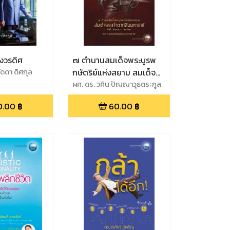
วังวรดิศ
๗ ตำนานสมเด็จพระบูรพ
ดดา ดิศกุล
กษัตริย์แห่งสยาม สมเด็จ
พระเจ้าตากสินมหาราช
ผศ. ดร. วศิน ปัญญาวุธตระกูล
0.00
฿
60.00
฿