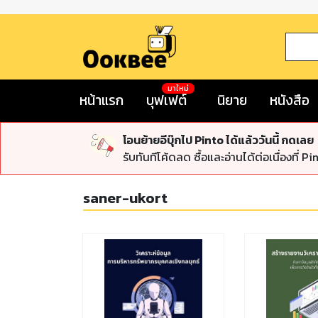
มาใหม่
หน้าแรก
บุฟเฟต์
นิยาย
หนังสือ
โอนย้ายอีบุ๊กไป Pinto ได้แล้ววันนี้ กดเลย
รับทันทีโค้ดลด ซื้อและอ่านได้ต่อเนื่องที่ Pi
saner-ukort