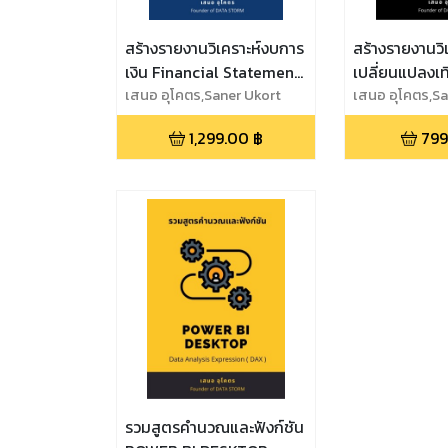
สร้างรายงานวิเคราะห์งบการ
สร้างรายงานวิ
เงิน Financial Statements
เปลี่ยนแปลงเท
Analysis Dashboard
เสนอ อุโคตร,Saner Ukort
เวลาTime Ser
เสนอ อุโคตร,Sa
Dashboard
1,299.00
฿
799
รวมสูตรคำนวณและฟังก์ชัน