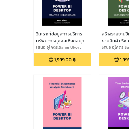
วิเคราะห์ข้อมูลการบริหาร
สร้างรายงานวิ
ทรัพยากรบุคคลเชิงกลยุทธ์
ขายสินค้า Sal
Strategic HR Dashboard
เสนอ อุโคตร,Saner Ukort
Dashboard
เสนอ อุโคตร,Sa
1,999.00
฿
1,99