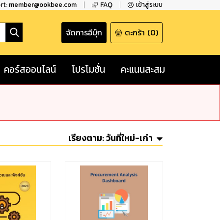
ort: member@ookbee.com
FAQ
เข้าสู่ระบบ
จัดการอีบุ๊ก
ตะกร้า
(
0
)
คอร์สออนไลน์
โปรโมชั่น
คะแนนสะสม
เรียงตาม:
วันที่ใหม่-เก่า