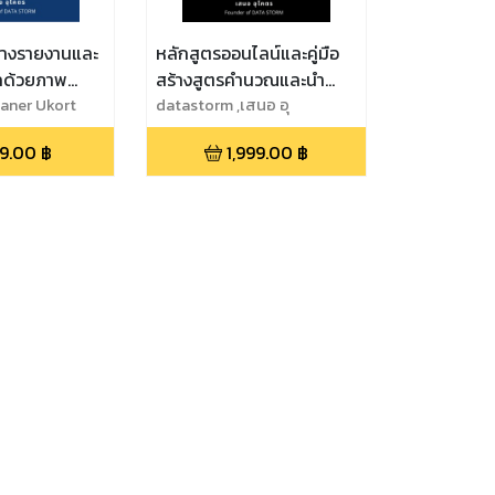
้างรายงานและ
หลักสูตรออนไลน์และคู่มือ
ลด้วยภาพ
สร้างสูตรคำนวณและนำ
ization
Saner Ukort
เสนอข้อมูลด้วยภาพ(39
datastorm ,เสนอ อุ
โคตร,Saner Ukort
Workshops)
9.00
฿
1,999.00
฿