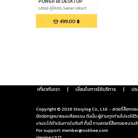
POWER BI DESKTOP
เสนอ อุโคตร,Saner Ukort
499.00
฿
เกี่ยวกับเรา
|
เงื่อนไขการใช้บริการ
|
ปร
Copyright ©
2026
Storylog Co., Ltd. - สตอรี่ล็อกขอ
ขัดต่อกฎหมายและศีลธรรม ดังนั้น ผู้อ่านทุกท่านโปรดใ
งานจะได้ดำเนินการในทันที ทั้งนี้ ทางสตอรี่ล็อกขอสงวนลิ
For support: member@ookbee.com
Version
1.3.17