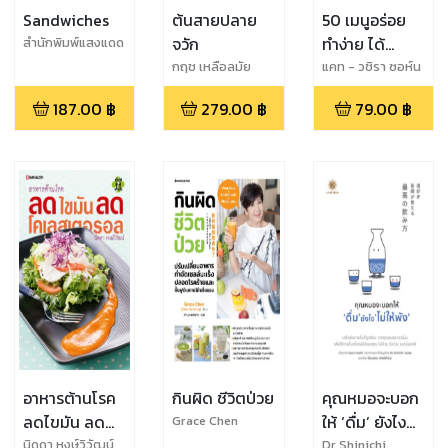
Sandwiches
ต้นสายปลาย
50 เมนูอร่อย
จวัก
ทำง่าย ได้
สำนักพิมพ์แสงแดด
สุขภาพดี
กฤช เหลือลมัย
แคท - วชิรา ซอห์น
187.00
฿
279.00
฿
79.00
฿
อาหารต้านโรค
กินผิด ชีวิตป่วย
คุณหมอจะบอก
ลดไขมัน ลด
ให้ ‘ดื่ม’ ยังไง
Grace Chen
โคเลสเตอรอล
‘ไม่ให้พัง’
นิดดา หงษ์วิวัฒน์
Dr Shinichi