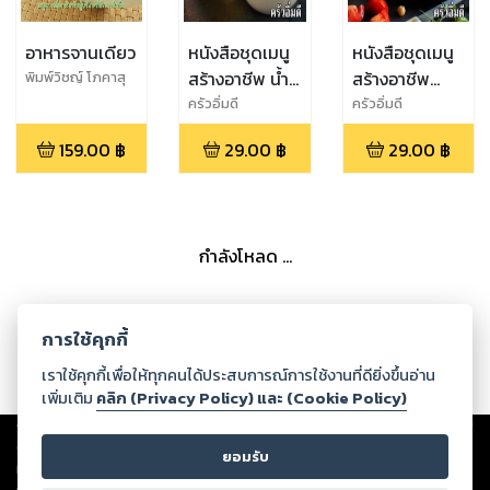
อาหารจานเดียว
หนังสือชุดเมนู
หนังสือชุดเมนู
สร้างอาชีพ น้ำ
สร้างอาชีพ
พิมพ์วิชญ์ โภคาสุ
วิบุลย์
สลัด ทำกินง่าย
สลัด ทำกินง่าย
ครัวอิ่มดี
ครัวอิ่มดี
ทำขายรวย
ทำขายรวย
159.00
฿
29.00
฿
29.00
฿
กำลังโหลด ...
การใช้คุกกี้
เราใช้คุกกี้เพื่อให้ทุกคนได้ประสบการณ์การใช้งานที่ดียิ่งขึ้นอ่าน
เพิ่มเติม
คลิก (Privacy Policy) และ (Cookie Policy)
Copyright ©
2026
Storylog Co., Ltd. - สตอรี่ล็อกขอสงวนสิทธิ์ไม่รับผิดชอบ
ต่อผลงานหรือเนื้อหาใดที่อัปโหลดผ่านเว็บไซต์และปรากฏว่าละเมิดสิทธิใน
ยอมรับ
ทรัพย์สินทางปัญญาของบุคคลอื่นหรือขัดต่อกฎหมายและศีลธรรม ดังนั้น ผู้อ่าน