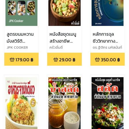
สูตรขนมหวาน
หนังสือชุดเมนู
หลักการจุล
มังสวิรัติ
สร้างอาชีพ
ชีววิทยาทาง
Delighted
อาหารวีแกน ทำ
อาหาร
JPK COOKER
ครัวอิ่มดี
ดร.ฐิติกร มหิสนันท์
Vegan
กินง่าย ทำขาย
179.00
฿
29.00
฿
350.00
฿
Dessert.
รวย