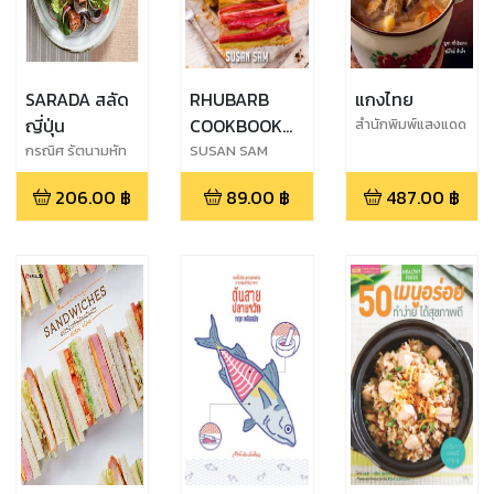
SARADA สลัด
RHUBARB
แกงไทย
ญี่ปุ่น
COOKBOOK
สำนักพิมพ์แสงแดด
FOR
กรณิศ รัตนามหัท
SUSAN SAM
ธนะ
BEGINNERS
206.00
฿
89.00
฿
487.00
฿
MADE EASY
STEP BY STEP
BOOK 2