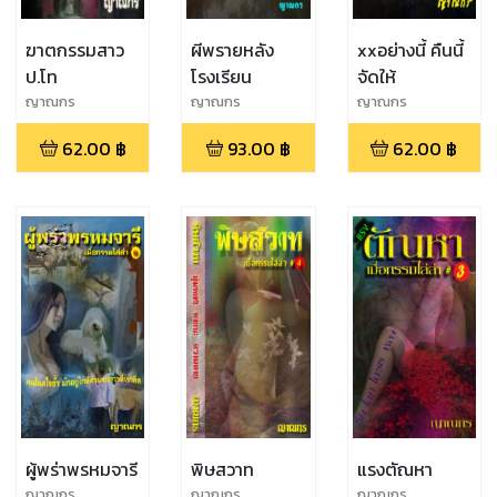
ฆาตกรรมสาว
ผีพรายหลัง
xxอย่างนี้ คืนนี้
ป.โท
โรงเรียน
จัดให้
ญาณกร
ญาณกร
ญาณกร
62.00
฿
93.00
฿
62.00
฿
ผู้พร่าพรหมจารี
พิษสวาท
แรงตัณหา
ญาณกร
ญาณกร
ญาณกร