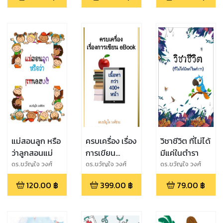
แม่สอนลูก หรือ
ครบเครื่อง เรื่อง
วิชาชีวิต ที่ไม่ได้
ว่าลูกสอนแม่
การเขียน
มีแค่ในตำรา
eBook
ดร.ขวัญใจ วงศ์
ดร.ขวัญใจ วงศ์
ดร.ขวัญใจ วงศ์
ช่วย
ช่วย
ช่วย
120.00
฿
399.00
฿
79.00
฿