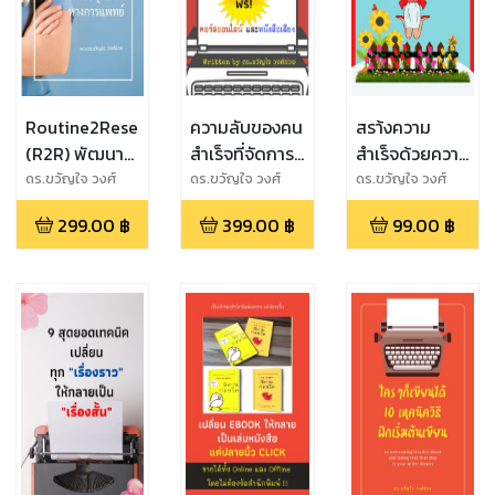
Routine2Research
ความลับของคน
สรา้งความ
(R2R) พัฒนา
สำเร็จที่จัดการ
สำเร็จด้วยความ
งานประจำเป็น
เวลาเป็น
สุข
ดร.ขวัญใจ วงศ์
ดร.ขวัญใจ วงศ์
ดร.ขวัญใจ วงศ์
ช่วย
ช่วย
ช่วย
งานวิจัย สำหรับ
299.00
฿
399.00
฿
99.00
฿
บุคลากร
ทางการแพทย์