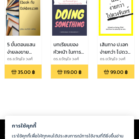
5 ขั้นตอนแสน
บทเรียนของ
เส้นทาง ป.เอก
ง่ายลงขาย
หัวหน้า ในการ
ง่ายกว่า ไปดวง
Ebook กับ
จัดการลูกน้อง
จันทร์
ดร.ขวัญใจ วงศ์
ดร.ขวัญใจ วงศ์
ดร.ขวัญใจ วงศ์
ช่วย
ช่วย
ช่วย
Ookbee.com
ให้อยู่หมัด
35.00
฿
119.00
฿
99.00
฿
Copyright ©
2026
Storylog Co., Ltd. - สตอรี่ล็อกขอสงวนสิทธิ์ไม่รับผิดชอบ
การใช้คุกกี้
ต่อผลงานหรือเนื้อหาใดที่อัปโหลดผ่านเว็บไซต์และปรากฏว่าละเมิดสิทธิใน
ทรัพย์สินทางปัญญาของบุคคลอื่นหรือขัดต่อกฎหมายและศีลธรรม ดังนั้น ผู้อ่าน
เราใช้คุกกี้เพื่อให้ทุกคนได้ประสบการณ์การใช้งานที่ดียิ่งขึ้นอ่าน