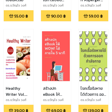
EBOOK ให้เสร็จ
Syndrome
ดร.ขวัญใจ วงศ์
ดร.ขวัญใจ วงศ์
ดร.ขวัญใจ วงศ์
ช่วย
ช่วย
ช่วย
ครบสมบูรณ์
55.00
฿
90.00
฿
59.00
฿
แบบ (พร้อมวิธี
การขอเลข
ISBN สำหรับ
EBOOK)
Healthy
สร้างปก
โรคเรื้อรังหาย
Writer Vol.
eBook ให้
ได้ด้วยการ ออก
Issue 12 (16
WOW! ได้
กำลังกาย (ฉบับ
ดร.ขวัญใจ วงศ์
ดร.ขวัญใจ วงศ์
ดร.ขวัญใจ วงศ์
ช่วย
ช่วย
ช่วย
Oct 2019)
ภายใน 5 นาที
ปรับปรุง I)
39.00
฿
69.00
฿
139.00
฿