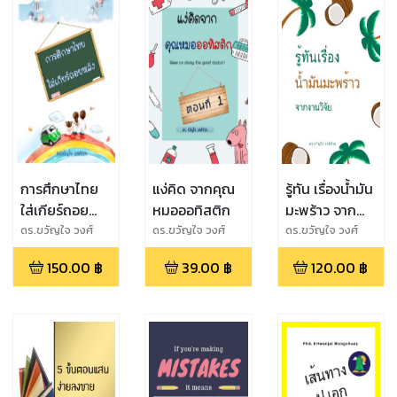
การศึกษาไทย
แง่คิด จากคุณ
รู้ทัน เรื่องน้ำมัน
ใส่เกียร์ถอย
หมอออทิสติก
มะพร้าว จาก
หลัง
งานวิจัย
ดร.ขวัญใจ วงศ์
ดร.ขวัญใจ วงศ์
ดร.ขวัญใจ วงศ์
ช่วย
ช่วย
ช่วย
150.00
฿
39.00
฿
120.00
฿