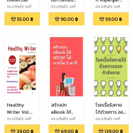
EBOOK ให้เสร็จ
Syndrome
ดร.ขวัญใจ วงศ์
ดร.ขวัญใจ วงศ์
ดร.ขวัญใจ วงศ์
ช่วย
ช่วย
ช่วย
ครบสมบูรณ์
55.00
฿
90.00
฿
59.00
฿
แบบ (พร้อมวิธี
การขอเลข
ISBN สำหรับ
EBOOK)
Healthy
สร้างปก
โรคเรื้อรังหาย
Writer Vol.
eBook ให้
ได้ด้วยการ ออก
Issue 12 (16
WOW! ได้
กำลังกาย (ฉบับ
ดร.ขวัญใจ วงศ์
ดร.ขวัญใจ วงศ์
ดร.ขวัญใจ วงศ์
ช่วย
ช่วย
ช่วย
Oct 2019)
ภายใน 5 นาที
ปรับปรุง I)
39.00
฿
69.00
฿
139.00
฿