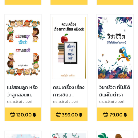
แม่สอนลูก หรือ
ครบเครื่อง เรื่อง
วิชาชีวิต ที่ไม่ได้
ว่าลูกสอนแม่
การเขียน
มีแค่ในตำรา
eBook
ดร.ขวัญใจ วงศ์
ดร.ขวัญใจ วงศ์
ดร.ขวัญใจ วงศ์
ช่วย
ช่วย
ช่วย
120.00
฿
399.00
฿
79.00
฿