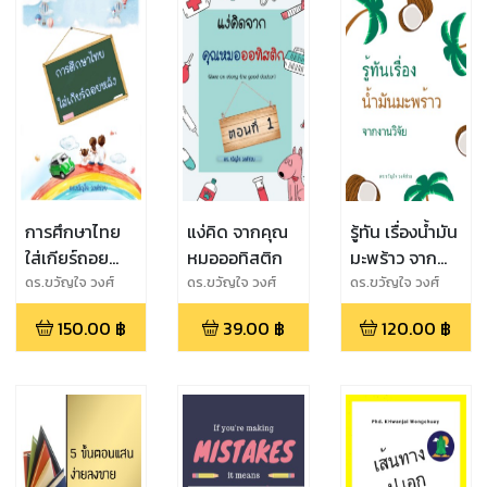
การศึกษาไทย
แง่คิด จากคุณ
รู้ทัน เรื่องน้ำมัน
ใส่เกียร์ถอย
หมอออทิสติก
มะพร้าว จาก
หลัง
งานวิจัย
ดร.ขวัญใจ วงศ์
ดร.ขวัญใจ วงศ์
ดร.ขวัญใจ วงศ์
ช่วย
ช่วย
ช่วย
150.00
฿
39.00
฿
120.00
฿