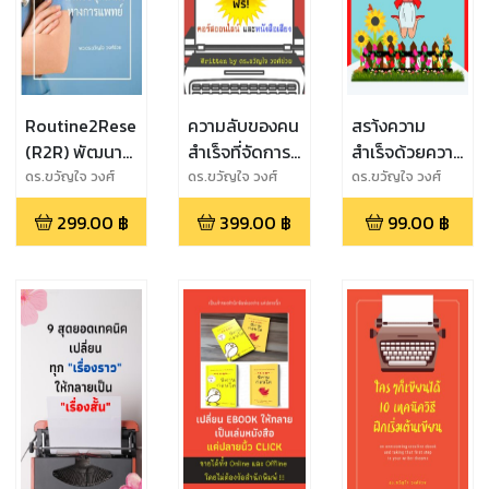
Routine2Research
ความลับของคน
สรา้งความ
(R2R) พัฒนา
สำเร็จที่จัดการ
สำเร็จด้วยความ
งานประจำเป็น
เวลาเป็น
สุข
ดร.ขวัญใจ วงศ์
ดร.ขวัญใจ วงศ์
ดร.ขวัญใจ วงศ์
ช่วย
ช่วย
ช่วย
งานวิจัย สำหรับ
299.00
฿
399.00
฿
99.00
฿
บุคลากร
ทางการแพทย์