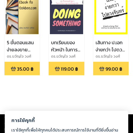
5 ขั้นตอนแสน
บทเรียนของ
เส้นทาง ป.เอก
ง่ายลงขาย
หัวหน้า ในการ
ง่ายกว่า ไปดวง
Ebook กับ
จัดการลูกน้อง
จันทร์
ดร.ขวัญใจ วงศ์
ดร.ขวัญใจ วงศ์
ดร.ขวัญใจ วงศ์
ช่วย
ช่วย
ช่วย
Ookbee.com
ให้อยู่หมัด
35.00
฿
119.00
฿
99.00
฿
Copyright ©
2026
Storylog Co., Ltd. - สตอรี่ล็อกขอสงวนสิทธิ์ไม่รับผิดชอบ
การใช้คุกกี้
ต่อผลงานหรือเนื้อหาใดที่อัปโหลดผ่านเว็บไซต์และปรากฏว่าละเมิดสิทธิใน
ทรัพย์สินทางปัญญาของบุคคลอื่นหรือขัดต่อกฎหมายและศีลธรรม ดังนั้น ผู้อ่าน
เราใช้คุกกี้เพื่อให้ทุกคนได้ประสบการณ์การใช้งานที่ดียิ่งขึ้นอ่าน