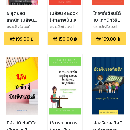
9 สุดยอด
เปลี่ยน eBook
ใครๆก็เขียนได้
เทคนิค เปลี่ยน
ให้กลายเป็นเล่ม
10 เทคนิควิธี
ทุก "เรื่องราว"
หนังสือ แค่
ฝึกเริ่มต้นเขียน
ดร.ขวัญใจ วงศ์
ดร.ขวัญใจ วงศ์
ดร.ขวัญใจ วงศ์
ช่วย
ช่วย
ช่วย
ให้กลายเป็น
ปลายนิ้ว Click
199.00
฿
150.00
฿
199.00
฿
"เรื่องสั้น"
(PDF)
นิสัย 10 ข้อที่นัก
13 กระบวนการ
อัจฉริยะออทิสติ
เขียนควรมี
ในการเขียน
ก Asperger