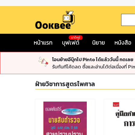
มาใหม่
หน้าแรก
บุฟเฟต์
นิยาย
หนังสือ
โอนย้ายอีบุ๊กไป Pinto ได้แล้ววันนี้ กดเลย
รับทันทีโค้ดลด ซื้อและอ่านได้ต่อเนื่องที่ Pi
ฝ่ายวิชาการสูตรไพศาล