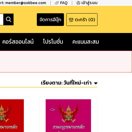
ort: member@ookbee.com
FAQ
เข้าสู่ระบบ
จัดการอีบุ๊ก
ตะกร้า
(
0
)
คอร์สออนไลน์
โปรโมชั่น
คะแนนสะสม
เรียงตาม:
วันที่ใหม่-เก่า