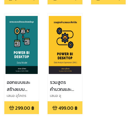
เสนอข้อมูลด้วย
Desktop(Data
DESKTOP
ภาพ(39
Visualization)
(Profit and
Workshops)
Loss Analysis)
ออกแบบและ
รวมสูตร
สร้างแบบ
คำนวณและ
จำลองข้อมูล
ฟังก์ชัน
เสนอ อุโคตร
เสนอ อุ
โคตร,Saner Ukort
POWER BI
POWER BI
299.00
฿
499.00
฿
DESKTOP
DESKTOP
(DATA
MODEL)