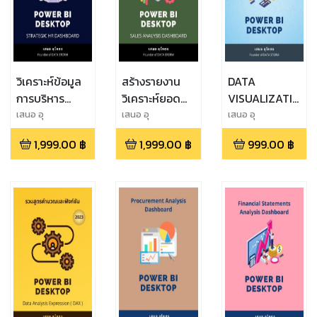
วิเคราะห์ข้อมูล
สร้างรายงาน
DATA
การบริหาร
วิเคราะห์ยอด
VISUALIZATION
ทรัพยากร
ขายสินค้า
(PRACTICES)
เสนอ อุ
เสนอ อุ
เสนอ อุ
โคตร,Saner Ukort
โคตร,Saner Ukort
โคตร,Saner Ukort
บุคคลเชิงกล
Sales
VERSION
1,999.00
฿
1,999.00
฿
999.00
฿
ยุทธ์ Strategic
Analysis
2023
HR
Dashboard
Dashboard