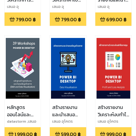
เปลี่ยนแปลง
จ่าย Expenses
เสนอข้อมูลด้วย
เสนอ อุ
เสนอ อุ
เสนอ อุ
โคตร,Saner Ukort
โคตร,Saner Ukort
โคตร,Saner Ukort
เทียบกับ
Analysis
ภาพ Data
799.00
฿
799.00
฿
699.00
฿
เวลาTime
Dashboard
Visualization
Series
(Practices)
Analysis
Dashboard
หลักสูตร
สร้างรายงาน
สร้างรายงาน
ออนไลน์และ
และนำเสนอ
วิเคราะห์งบกำไร
คู่มือสร้างสูตร
ข้อมูลด้วย
ขาดทุน
datastorm ,เสนอ
เสนอ อุโคตร
เสนอ อุโคตร
อุโคตร,Saner
คำนวณและนำ
ภาพPower BI
POWER BI
1,999.00
฿
599.00
฿
999.00
฿
Ukort