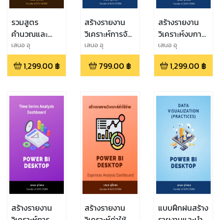
รวมสูตร
สร้างรายงาน
สร้างรายงาน
คำนวณและ
วิเคราะห์การจัด
วิเคราะห์งบการ
ฟังก์ชัน(DAX
ซื้อ
เงิน Financial
เสนอ อุ
เสนอ อุ
เสนอ อุ
โคตร,Saner Ukort
โคตร,Saner Ukort
โคตร,Saner Ukort
2023) POWER
Procurement
Statements
1,299.00
฿
799.00
฿
1,299.00
฿
BI DESKTOP
Analysis
Analysis
Dashboard
Dashboard
สร้างรายงาน
สร้างรายงาน
แบบฝึกฝนสร้าง
วิเคราะห์การ
วิเคราะห์ค่าใช้
รายงานและนำ