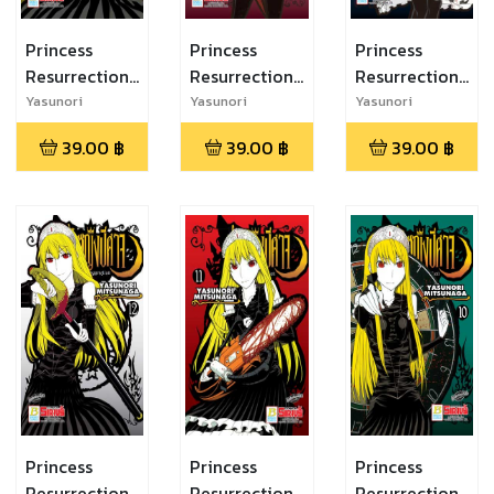
Princess
Princess
Princess
Resurrection
Resurrection
Resurrection
เจ้าหญิงปีศาจ
เจ้าหญิงปีศาจ
เจ้าหญิงปีศาจ
Yasunori
Yasunori
Yasunori
Mitsunaga
Mitsunaga
Mitsunaga
15
14
13
39.00
฿
39.00
฿
39.00
฿
Princess
Princess
Princess
Resurrection
Resurrection
Resurrection