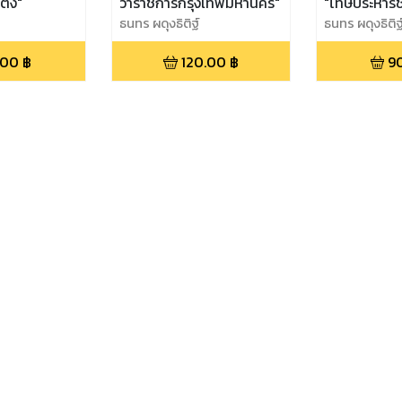
ั้ง"
ว่าราชการกรุงเทพมหานคร"
"โทษประหารชี
ธนทร ผดุงธิติฐ์
ธนทร ผดุงธิติฐ
.00
฿
120.00
฿
9