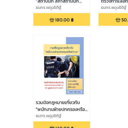
"สถาปนิก สภาสถาปนิก
ตรวจการเลือกต
สถาปัตยกรรมควบคุม"
ธนทร ผดุงธิติฐ์
ธนทร ผดุงธิติฐ์
180.00
฿
50
รวมข้อกฎหมายเกี่ยวกับ
"พนักงานฝ่ายปกครองหรือ
ตำรวจ"
ธนทร ผดุงธิติฐ์