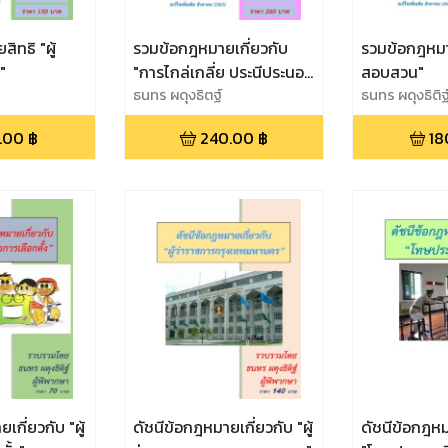
ิทธิ "ผู้
รวมข้อกฎหมายเกี่ยวกับ
รวมข้อกฎหม
"
"การไกล่เกลี่ย ประนีประนอม
สอบสวน"
ยอมความ ระงับข้อพิพาท"
ธนทร ผดุงธิตฐ์
ธนทร ผดุงธิติฐ
.00
฿
240.00
฿
18
เกี่ยวกับ "ผู้
ดัชนีข้อกฎหมายเกี่ยวกับ "ผู้
ดัชนีข้อกฎหม