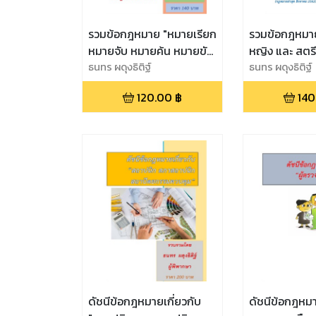
รวมข้อกฎหมาย "หมายเรียก
รวมข้อกฎหมายส
หมายจับ หมายค้น หมายขัง
หญิง และ สตรี
หมายจำคุก หมายปล่อย"
ธนทร ผดุงธิติฐ์
ธนทร ผดุงธิติฐ์
120.00
฿
140
ดัชนีข้อกฎหมายเกี่ยวกับ
ดัชนีข้อกฎหมาย