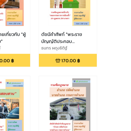
เกี่ยวกับ "ผู้
ดัชนีคำศัพท์ "พระราช
ย"
บัญญัติประกอบ
์
รัฐธรรมนูญว่าด้วยคณะ
ธนทร ผดุงธิติฐ์
กรรมการการเลือกตั้ง พ.ศ.
0.00
฿
170.00
฿
2560"