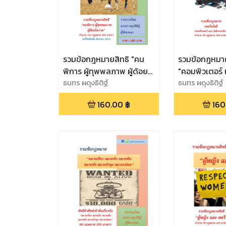
รวมข้อกฎหมายสิทธิ "คน
รวมข้อกฎหมา
พิการ ผู้ทุพพลภาพ ผู้ด้อย
"คอมพิวเตอร์ 
โอกาส"
ธนทร ผดุงธิติฐ์
อิเล็กทรอนิกส์
ธนทร ผดุงธิติฐ์
160.00
฿
160