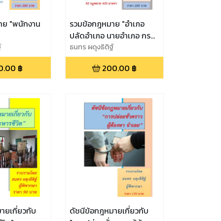
าย "พนักงาน
รวมข้อกฎหมาย "อำเภอ
ปลัดอำเภอ นายอำเภอ กรม
์
การอำเภอ"
ธนทร ผดุงธิติฐ์
0.00
฿
200.00
฿
ายเกี่ยวกับ
ดัชนีข้อกฎหมายเกี่ยวกับ