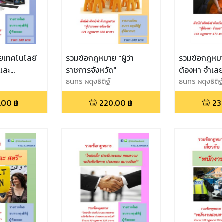
ยเทคโนโลยี
รวมข้อกฎหมาย "ผู้ว่า
รวมข้อกฎหมาย
และ
ราชการจังหวัด"
ต้องหา จำเล
"
ธนทร ผดุงธิติฐ์
ธนทร ผดุงธิติฐ
.00
฿
220.00
฿
23