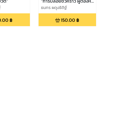
วิต"
"การปล่อยชั่วคราว ผู้ต้องหา
์
จำเลย"
ธนทร ผดุงธิติฐ์
0.00
฿
150.00
฿