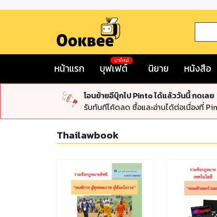
มาใหม่
หน้าแรก
บุฟเฟต์
นิยาย
หนังสือ
โอนย้ายอีบุ๊กไป Pinto ได้แล้ววันนี้ กดเลย
รับทันทีโค้ดลด ซื้อและอ่านได้ต่อเนื่องที่ Pi
Thailawbook