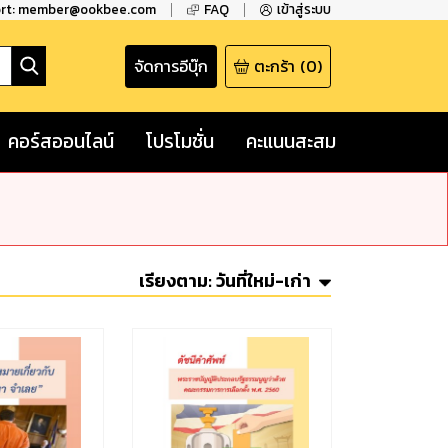
ort: member@ookbee.com
FAQ
เข้าสู่ระบบ
จัดการอีบุ๊ก
ตะกร้า
(
0
)
คอร์สออนไลน์
โปรโมชั่น
คะแนนสะสม
เรียงตาม:
วันที่ใหม่-เก่า